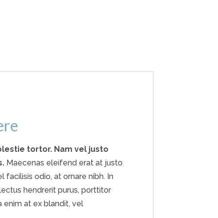
ere
lestie tortor. Nam vel justo
s.
Maecenas eleifend erat at justo
facilisis odio, at ornare nibh. In
 lectus hendrerit purus, porttitor
a enim at ex blandit, vel