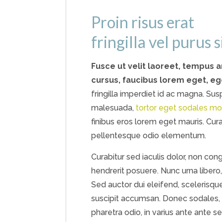
Proin risus erat
fringilla vel purus 
Fusce ut velit laoreet, tempus a
cursus, faucibus lorem eget, e
fringilla imperdiet id ac magna. Susp
malesuada,
tortor eget sodales mol
finibus eros lorem eget mauris. Curab
pellentesque odio elementum.
Curabitur sed iaculis dolor, non co
hendrerit posuere. Nunc urna libero
Sed auctor dui eleifend, scelerisqu
suscipit accumsan. Donec sodales, n
pharetra odio, in varius ante ante s