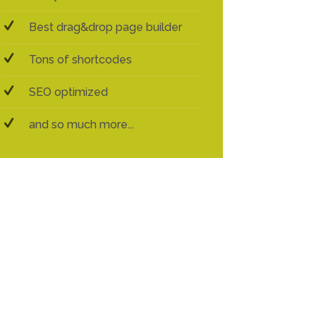
Best drag&drop page builder
Tons of shortcodes
SEO optimized
and so much more...