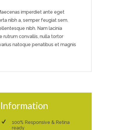
. Maecenas imperdiet ante eget
orta nibh a, semper feugiat sem.
pellentesque nibh. Nam lacinia
rutrum convallis, nulla tortor
ci varius natoque penatibus et magnis
Information
100% Responsive & Retina
ready