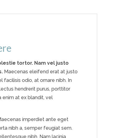
ere
lestie tortor. Nam vel justo
s.
Maecenas eleifend erat at justo
facilisis odio, at ornare nibh. In
 lectus hendrerit purus, porttitor
a enim at ex blandit, vel
. Maecenas imperdiet ante eget
orta nibh a, semper feugiat sem.
pellentesque nibh. Nam lacinia