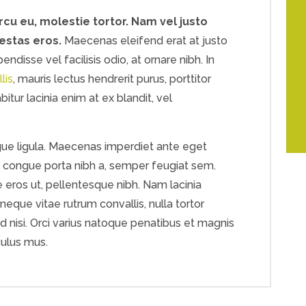
rcu eu, molestie tortor. Nam vel justo
gestas eros.
Maecenas eleifend erat at justo
endisse vel facilisis odio, at ornare nibh. In
lis
, mauris lectus hendrerit purus, porttitor
itur lacinia enim at ex blandit, vel
ngue ligula. Maecenas imperdiet ante eget
, congue porta nibh a, semper feugiat sem.
e eros ut, pellentesque nibh. Nam lacinia
eque vitae rutrum convallis, nulla tortor
ed nisi. Orci varius natoque penatibus et magnis
culus mus.