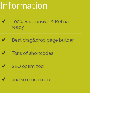
Information
100% Responsive & Retina
ready
Best drag&drop page builder
Tons of shortcodes
SEO optimized
and so much more...