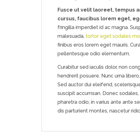
Fusce ut velit laoreet, tempus a
cursus, faucibus lorem eget, e
fringilla imperdiet id ac magna. Susp
malesuada,
tortor eget sodales mol
finibus eros lorem eget mauris. Curab
pellentesque odio elementum.
Curabitur sed iaculis dolor, non co
hendrerit posuere. Nunc urna libero
Sed auctor dui eleifend, scelerisqu
suscipit accumsan. Donec sodales, n
pharetra odio, in varius ante ante s
dis parturient montes, nascetur ridi