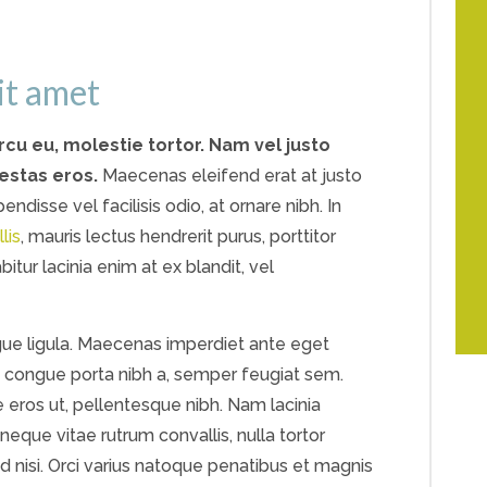
sit amet
rcu eu, molestie tortor. Nam vel justo
gestas eros.
Maecenas eleifend erat at justo
endisse vel facilisis odio, at ornare nibh. In
lis
, mauris lectus hendrerit purus, porttitor
itur lacinia enim at ex blandit, vel
ngue ligula. Maecenas imperdiet ante eget
, congue porta nibh a, semper feugiat sem.
e eros ut, pellentesque nibh. Nam lacinia
eque vitae rutrum convallis, nulla tortor
ed nisi. Orci varius natoque penatibus et magnis